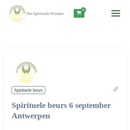
Ga
Main
naar
Menu
de
inhoud
Spirituele beurs
Spirituele beurs 6 september
Antwerpen