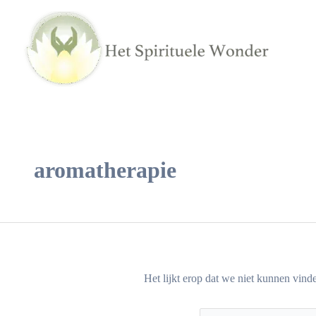
Ga
Zoek
naar
naar:
de
inhoud
aromatherapie
Het lijkt erop dat we niet kunnen vind