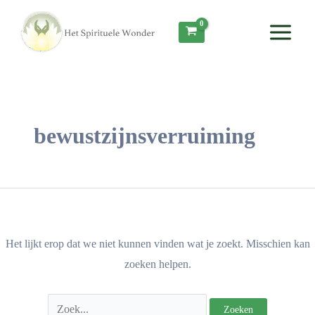
Ga
Zoek
Main
naar
naar:
Menu
de
inhoud
bewustzijnsverruiming
Het lijkt erop dat we niet kunnen vinden wat je zoekt. Misschien kan
zoeken helpen.