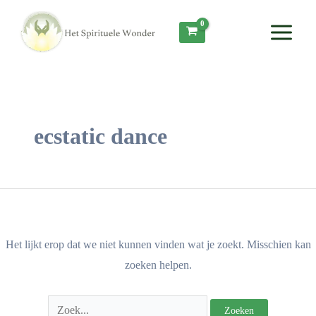
Ga
Zoek
Main
naar
naar:
Menu
de
inhoud
ecstatic dance
Het lijkt erop dat we niet kunnen vinden wat je zoekt. Misschien kan
zoeken helpen.