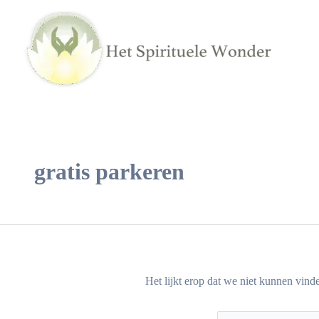
Ga
Zoek
naar
naar:
de
inhoud
gratis parkeren
Het lijkt erop dat we niet kunnen vind