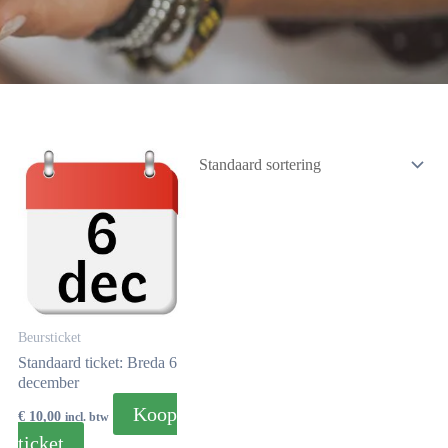
Beursticket
Standaard ticket: Breda 6
december
Koop
€
10,00
incl. btw
ticket