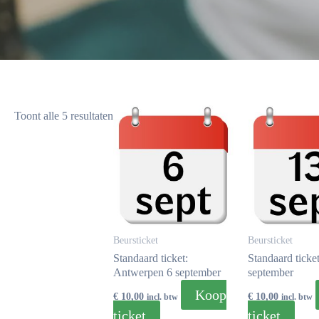
Toont alle 5 resultaten
Beursticket
Beursticket
Standaard ticket:
Standaard ticke
Antwerpen 6 september
september
Koop
€
10,00
€
10,00
incl. btw
incl. btw
ticket
ticket