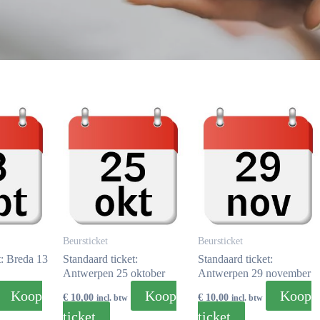
Beursticket
Beursticket
t: Breda 13
Standaard ticket:
Standaard ticket:
Antwerpen 25 oktober
Antwerpen 29 november
Koop
Koop
Koop
€
10,00
€
10,00
incl. btw
incl. btw
ticket
ticket