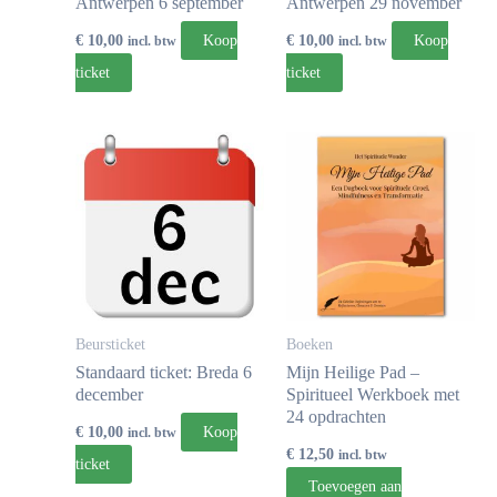
Antwerpen 6 september
Antwerpen 29 november
€
10,00
€
10,00
Koop
Koop
incl. btw
incl. btw
ticket
ticket
Beursticket
Boeken
Standaard ticket: Breda 6
Mijn Heilige Pad –
december
Spiritueel Werkboek met
24 opdrachten
€
10,00
Koop
incl. btw
€
12,50
incl. btw
ticket
Toevoegen aan