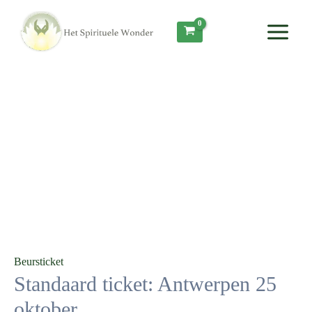
Ga
Main
naar
Menu
de
inhoud
Beursticket
Standaard ticket: Antwerpen 25
oktober